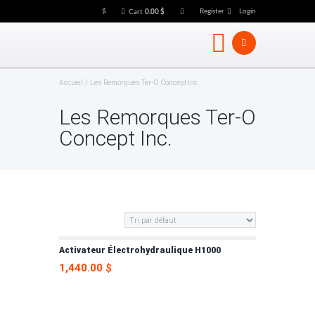
$
Register
Login
Cart
0.00
$
Accueil
Les Remorques Ter-O Concept Inc.
Les Remorques Ter-O
Concept Inc.
Activateur Électrohydraulique H1000
1,440.00
$