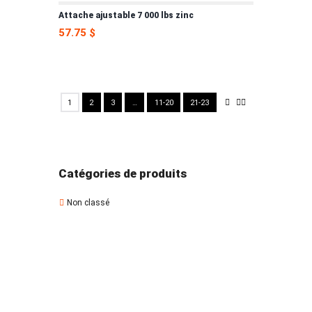
Attache ajustable 7 000 lbs zinc
57.75
$
1
2
3
…
11-20
21-23
Catégories de produits
Non classé