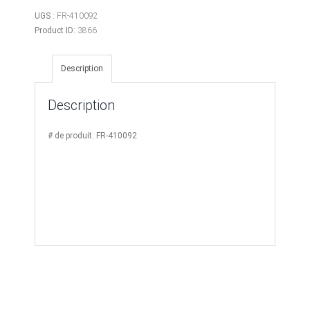
Anneau
d'arrimage
UGS :
FR-410092
type
Product ID:
3866
D-
Ring
Description
3
600
Description
lbs
# de produit: FR-410092