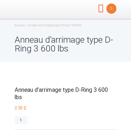
Accueil
Anneau d’arrimage type D-Ring 3 600 lbs
Anneau d’arrimage type D-
Ring 3 600 lbs
Anneau d’arrimage type D-Ring 3 600
lbs
2.50
$
quantité
de