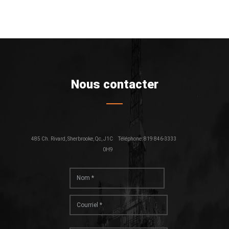
Nous contacter
485 Ch. Rivard, Sherbrooke, Qc, J1C
Téléphone: 819 846-3333
0H9