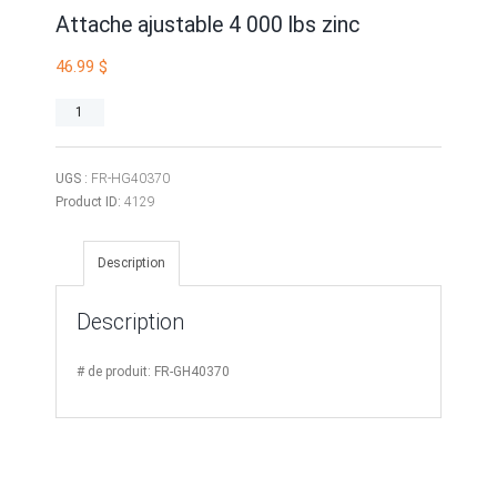
Attache ajustable 4 000 lbs zinc
46.99
$
quantité
de
Attache
ajustable
UGS :
FR-HG40370
4
Product ID:
4129
000
lbs
Description
zinc
Description
# de produit: FR-GH40370