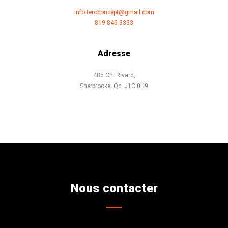
info.teroconcept@gmail.com
819 846-3333
Adresse
485 Ch. Rivard,
Sherbrooke, Qc, J1C 0H9
Nous contacter