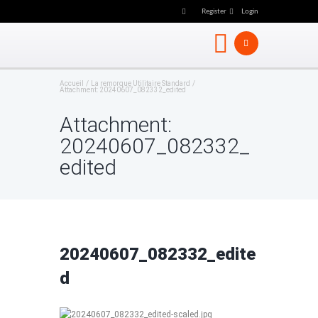
Register
Login
Accueil
La remorque Utilitaire Standard
Attachment: 20240607_082332_edited
Attachment:
20240607_082332_
edited
20240607_082332_edite
d