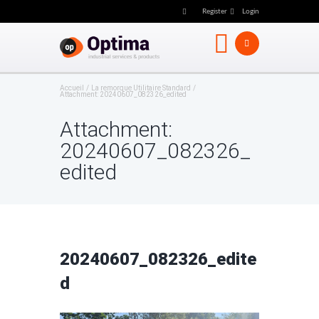
Register
Login
Accueil
La remorque Utilitaire Standard
Attachment: 20240607_082326_edited
Attachment:
20240607_082326_
edited
20240607_082326_edite
d