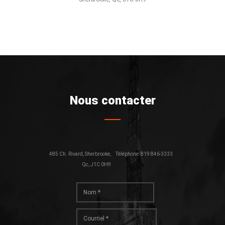
Nous contacter
485 Ch. Rivard, Sherbrooke,
Téléphone: 819 846-3333
Qc, J1C 0H9