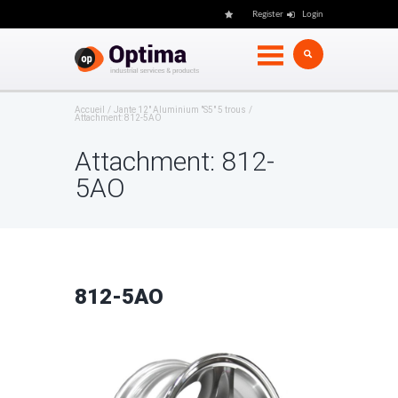
Register
Login
Accueil
Jante 12" Aluminium "S5" 5 trous
Attachment: 812-5AO
Attachment: 812-
5AO
812-5AO