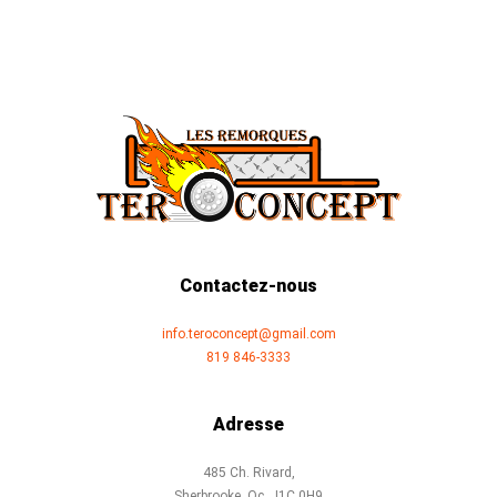
Contactez-nous
info.teroconcept@gmail.com
819 846-3333
Adresse
485 Ch. Rivard,
Sherbrooke, Qc, J1C 0H9