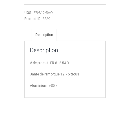
de
Jante
12"
UGS :
FR-812-5AO
Aluminium
Product ID:
3329
"S5"
5
Description
trous
Description
# de produit: FR-812-5AO
Jante de remorque 12 » 5 trous
Aluminium »S5 »