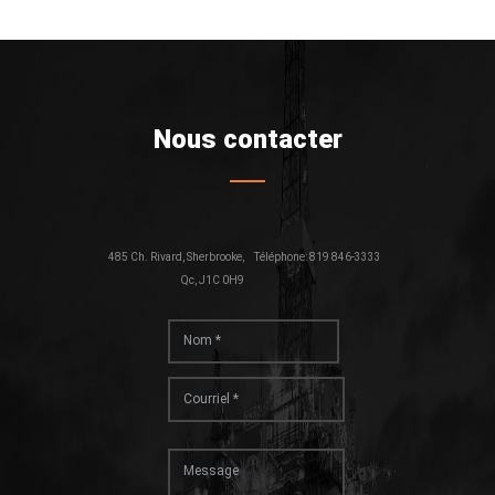
Nous contacter
485 Ch. Rivard, Sherbrooke,
Téléphone: 819 846-3333
Qc, J1C 0H9