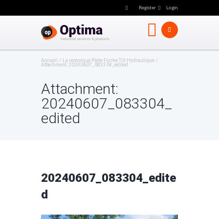
Register
Login
Accueil
La remorque Plate-Forme Tilt Hydraulique
Attachment: 20240607_083304_edited
Attachment:
20240607_083304_
edited
20240607_083304_edite
d