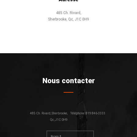
485 Ch. Rivard,
Sherbrooke, Qc, J1C 0H9
Nous contacter
485 Ch. Rivard, Sherbrooke,
Téléphone: 819 846-3333
Qc, J1C 0H9