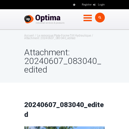
Register
Login
Accueil
La remorque Plate-Forme Tilt Hydraulique
Attachment: 20240607_083040_edited
Attachment:
20240607_083040_
edited
20240607_083040_edite
d