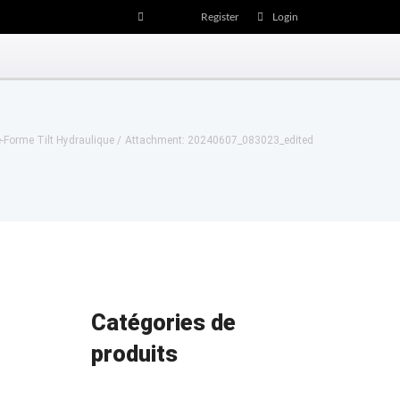
Register
Login
-Forme Tilt Hydraulique
Attachment: 20240607_083023_edited
Catégories de
Next item
produits
20240607_083029_edited