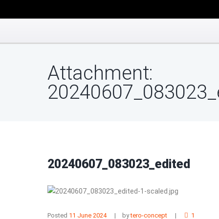
Attachment:
20240607_083023_e
20240607_083023_edited
Posted
11 June 2024
by
tero-concept
1