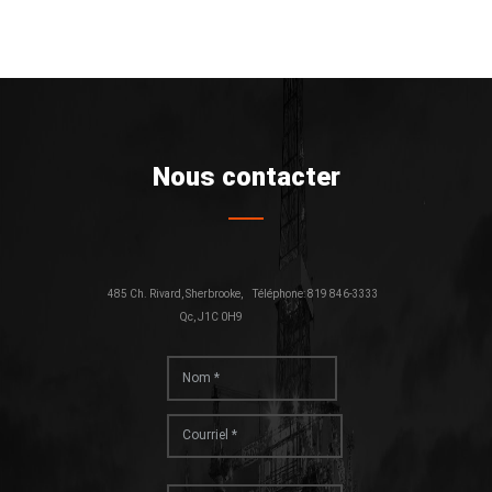
Nous contacter
485 Ch. Rivard, Sherbrooke,
Téléphone: 819 846-3333
Qc, J1C 0H9