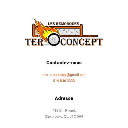
Contactez-nous
info.teroconcept@gmail.com
819 846-3333
Adresse
485 Ch. Rivard,
Sherbrooke, Qc, J1C 0H9