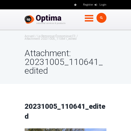
Register
Login
Accueil
La Remorque Économique F3
Attachment: 20231005_110641_edited
Attachment:
20231005_110641_
edited
20231005_110641_edite
d