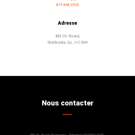
819 846-3333
Adresse
485 Ch. Rivard,
Sherbrooke, Qc, J1C 0H9
Nous contacter