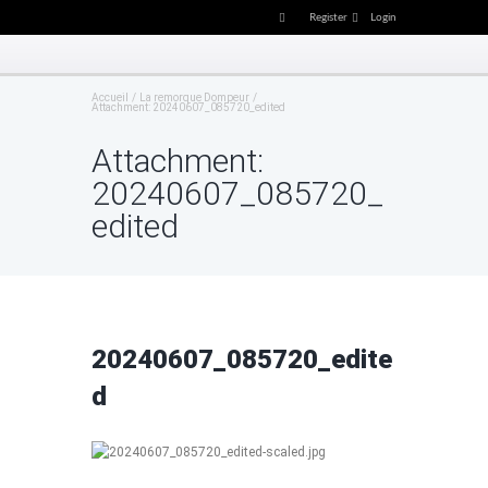
Register
Login
Accueil
La remorque Dompeur
Attachment: 20240607_085720_edited
Attachment:
20240607_085720_
edited
20240607_085720_edite
d