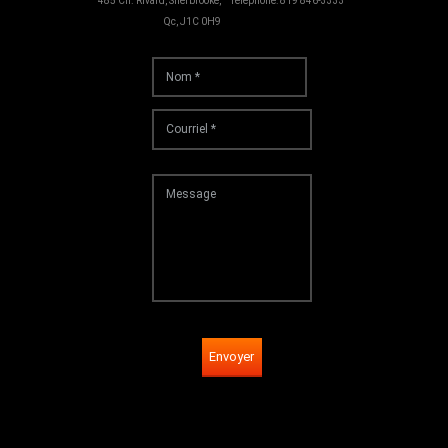
485 Ch. Rivard, Sherbrooke,
Téléphone: 819 846-3333
Qc, J1C 0H9
Envoyer