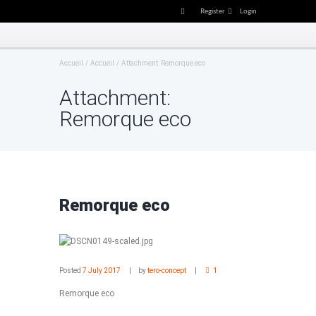
Register
Login
Accueil
Accueil
Attachment: Remorque eco
Attachment:
Remorque eco
Remorque eco
Posted
7 July 2017
by
tero-concept
1
Remorque eco