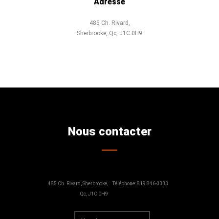
Adresse
485 Ch. Rivard,
Sherbrooke, Qc, J1C 0H9
Nous contacter
485 Ch. Rivard, Sherbrooke,
Téléphone: 819 846-3333
Qc, J1C 0H9