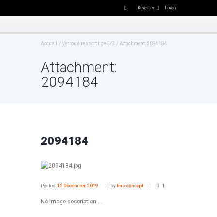
Register
Login
Accueil
Verrou à ressort tige 5/8
Attachment: 2094184
Attachment:
2094184
2094184
Posted
12 December 2019
by
tero-concept
1
No image description ...