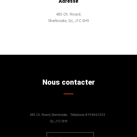
Adresse
485 Ch. Rivard,
Sherbrooke, Qc, J1C 0H9
Nous contacter
485 Ch. Rivard, Sherbrooke,
Téléphone: 819 846-3333
Qc, J1C 0H9