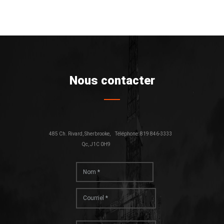
Nous contacter
485 Ch. Rivard, Sherbrooke,
Téléphone: 819 846-3333
Qc, J1C 0H9