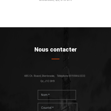
Nous contacter
485 Ch. Rivard, Sherbrooke,
Téléphone: 819 846-3333
Qc, J1C 0H9