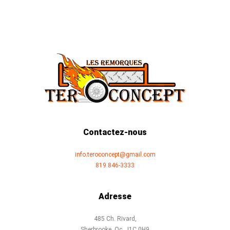
Contactez-nous
info.teroconcept@gmail.com
819 846-3333
Adresse
485 Ch. Rivard,
Sherbrooke, Qc, J1C 0H9