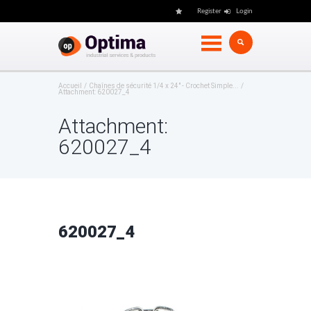
Register
Login
Accueil
Chaînes de sécurité 1/4 x 24" - Crochet Simple...
Attachment: 620027_4
Attachment:
620027_4
620027_4