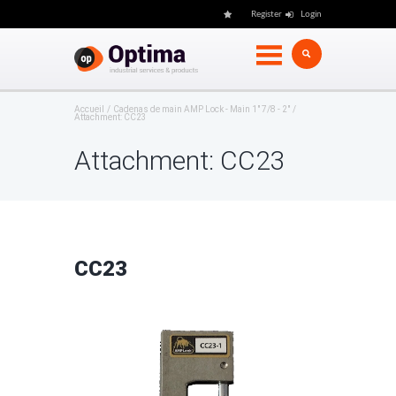
Register
Login
Accueil
Cadenas de main AMP Lock - Main 1" 7/8 - 2"
Attachment: CC23
Attachment: CC23
CC23