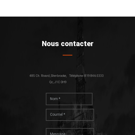
Nous contacter
485 Ch. Rivard, Sherbrooke,
Téléphone: 819 846-3333
Qc, J1C 0H9