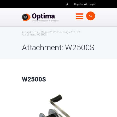
Register
Login
Accueil
Treuil Manuel 2500 lbs - Sangle 2" 1/2
Attachment: W2500S
Attachment: W2500S
W2500S