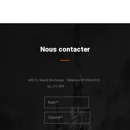
Nous contacter
485 Ch. Rivard, Sherbrooke,
Téléphone: 819 846-3333
Qc, J1C 0H9