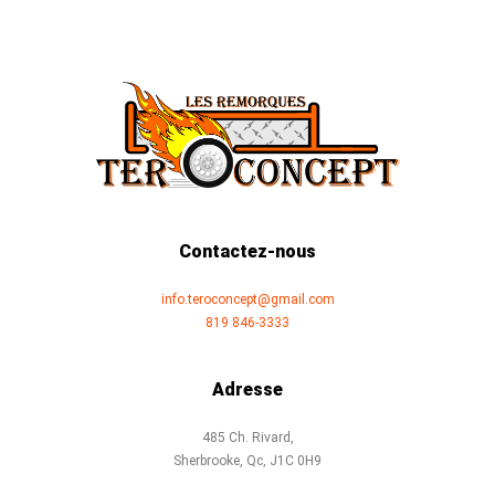
Contactez-nous
info.teroconcept@gmail.com
819 846-3333
Adresse
485 Ch. Rivard,
Sherbrooke, Qc, J1C 0H9