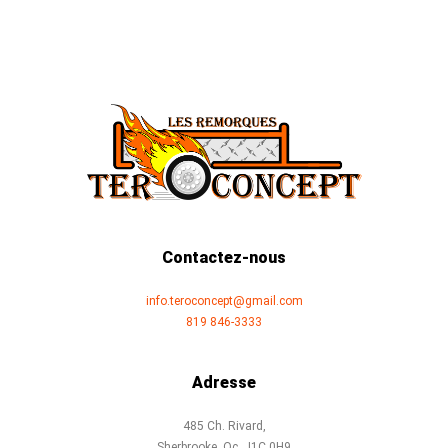
Contactez-nous
info.teroconcept@gmail.com
819 846-3333
Adresse
485 Ch. Rivard,
Sherbrooke, Qc, J1C 0H9