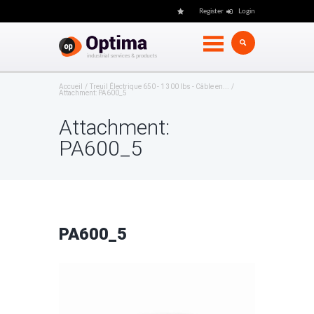
Register
Login
Accueil
Treuil Électrique 650 - 1 300 lbs - Câble en...
Attachment: PA600_5
Attachment:
PA600_5
PA600_5