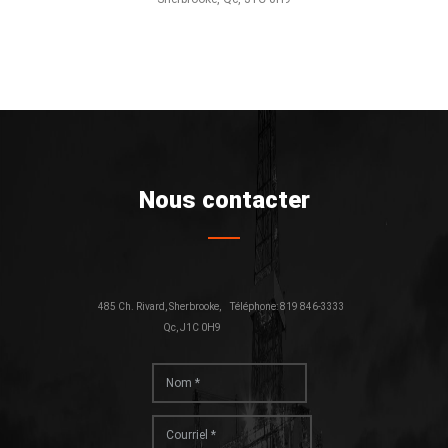
Nous contacter
485 Ch. Rivard, Sherbrooke,
Téléphone: 819 846-3333
Qc, J1C 0H9