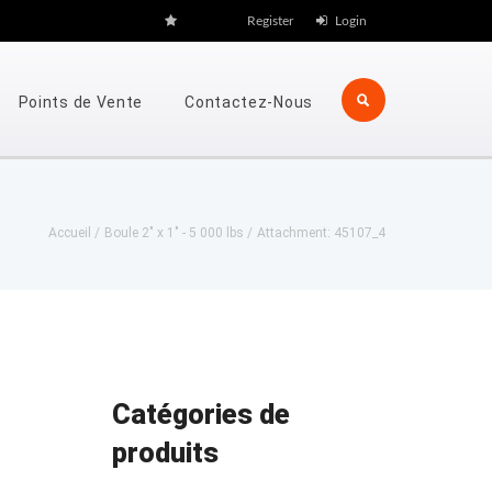
Register
Login
Points de Vente
Contactez-Nous
Accueil
Boule 2" x 1" - 5 000 lbs
Attachment: 45107_4
Catégories de
produits