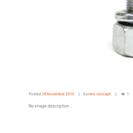
Posted
28 November 2019
by
tero-concept
1
No image description ...