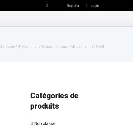
Register
Login
il
Jante 14" Aluminium "5 stars" 5 trous
Attachment: 35145G
Catégories de
Next item
produits
35145G_2
Non classé