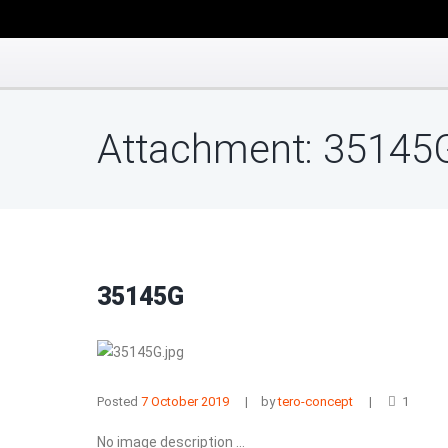
Attachment: 35145
35145G
Posted
7 October 2019
by
tero-concept
1
No image description ...