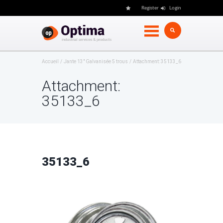
Register
Login
Accueil
Jante 13" Galvanisée 5 trous
Attachment: 35133_6
Attachment:
35133_6
35133_6