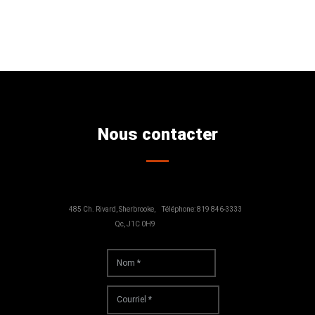
Nous contacter
485 Ch. Rivard, Sherbrooke,
Téléphone: 819 846-3333
Qc, J1C 0H9