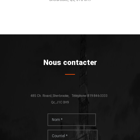
Nous contacter
485 Ch. Rivard, Sherbrooke,
Téléphone: 819 846-3333
Qc, J1C 0H9