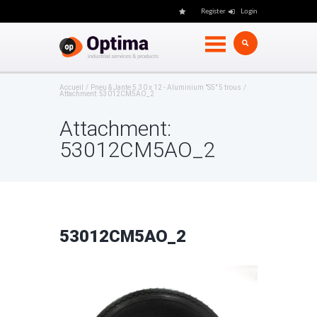
Register
Login
Accueil
Pneu & Jante 5.30 x 12 - Aluminium "S5" 5 trous
Attachment: 53012CM5AO_2
Attachment:
53012CM5AO_2
53012CM5AO_2