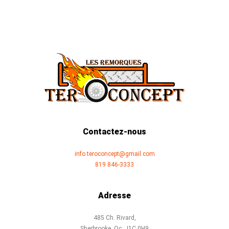
Contactez-nous
info.teroconcept@gmail.com
819 846-3333
Adresse
485 Ch. Rivard,
Sherbrooke, Qc, J1C 0H9