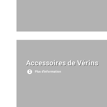
Accessoires de Vérins
Plus d'information
Plus d'information