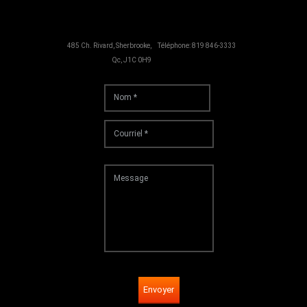
485 Ch. Rivard, Sherbrooke,
Téléphone: 819 846-3333
Qc, J1C 0H9
Envoyer