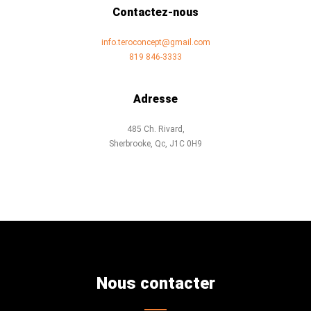
Contactez-nous
info.teroconcept@gmail.com
819 846-3333
Adresse
485 Ch. Rivard,
Sherbrooke, Qc, J1C 0H9
Nous contacter