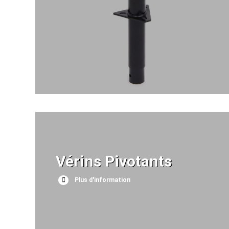
Vérins Pivotants
Plus d'information
Plus d'information