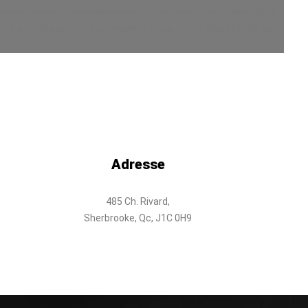
rque avec freins électriques, plate forme, float trailer, plate
rme a vtt, plate forme polyvalente, plate forme, plate forme deck
Adresse
485 Ch. Rivard,
Sherbrooke, Qc, J1C 0H9