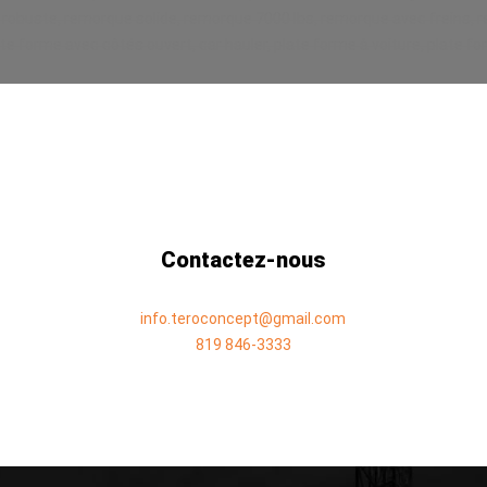
obuste, remorque solide, remorque 7000 lbs, remorque avec freins, remo
te forme avec côtés ouvert, car hauler, plate forme à voiture, plate fo
Contactez-nous
info.teroconcept@gmail.com
819 846-3333