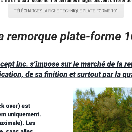
t à titre indicatif seulement et certaines images peuvent différer 
TÉLÉCHARGEZ LA FICHE TECHNIQUE PLATE-FORME 101
a remorque plate-forme 1
pt Inc. s’impose sur le marché de la re
cation, de sa finition et surtout par la qu
k over) est
dem uniquement.
aximale). Les
e, sans ailes,