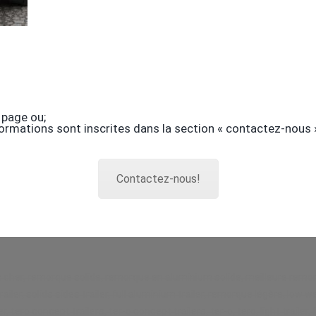
 page ou;
rmations sont inscrites dans la section « contactez-nous », 
Contactez-nous!
r, remorque solide, remorque en aluminium solide, meilleure remorq
 trailer, solids sides trailer, full aluminium trailer, remorque légère, lo
, tero concept trailers, ter-o concept trailers, ter-o, tero, light trai