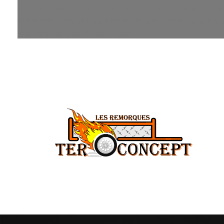
7000 lbs, trailers manufacturer, remorque heavy duty, remorque r
forme avec côtés, remorque plate forme, remorque utilitaire, pla
over, deck over float, flat bed, flatbed