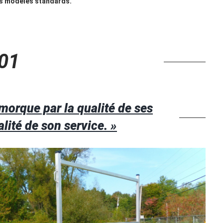
des modèles standards.
01
morque par la qualité de ses
alité de son service. »