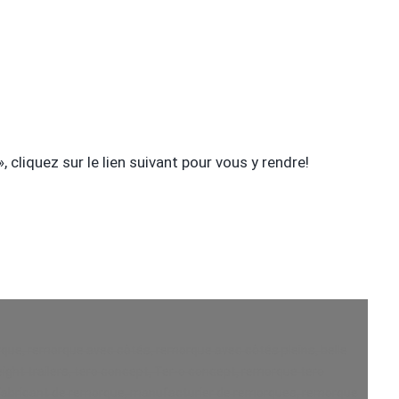
cliquez sur le lien suivant pour vous y rendre!
ue, remorque avec côtés, remorque avec côtés pleins, belle
w weight trailers, tero concept, Ter-o concept, remorque tero
ler, fabricant de remorque, manufacturier de remorques, remorque