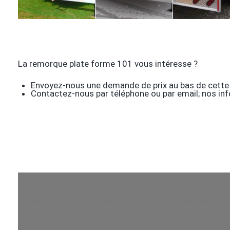
La remorque plate forme 101 vous intéresse ?
Envoyez-nous une demande de prix au bas de cette
Contactez-nous par téléphone ou par email; nos info
Mots Balises: référencement naturel seo
Remorque en aluminium, remorque haute gamme, remorque pas che
remorque, economic trailer, utility trailer, aluminium trailer, solid
concept, remorque ter-o concept, meilleure remorque, best trailer