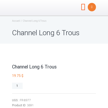
Accueil
Channel Long 6 Trous
Channel Long 6 Trous
Channel Long 6 Trous
19.75
$
quantité
de
Channel
Long
UGS :
FR-8977
6
Product ID:
3691