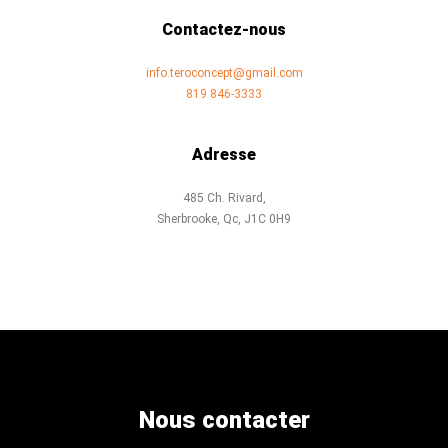
Contactez-nous
info.teroconcept@gmail.com
819 846-3333
Adresse
485 Ch. Rivard,
Sherbrooke, Qc, J1C 0H9
Nous contacter