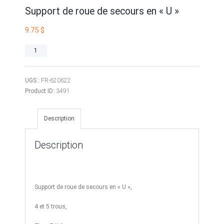
Support de roue de secours en « U »
9.75
$
quantité
de
Support
de
UGS :
FR-620622
roue
Product ID:
3491
de
secours
Description
en
"U"
Description
Support de roue de secours en « U »,
4 et 5 trous,