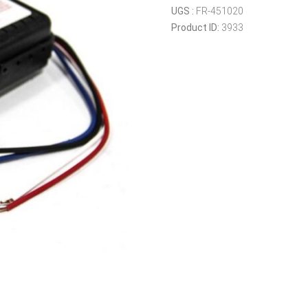
de
UGS :
FR-451020
freins
Product ID:
3933
par
inertie
numérique