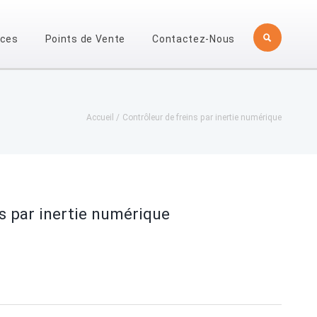
èces
Points de Vente
Contactez-Nous
Accueil
Contrôleur de freins par inertie numérique
s par inertie numérique