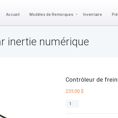
Accueil
Modèles de Remorques
Inventaire
Pi
ar inertie numérique
Contrôleur de frein
235.00
$
quantité
de
Contrôleur