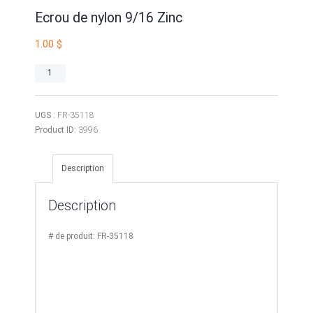
Ecrou de nylon 9/16 Zinc
1.00
$
quantité
de
Ecrou
de
UGS :
FR-35118
nylon
Product ID:
3996
9/16
Zinc
Description
Description
# de produit: FR-35118