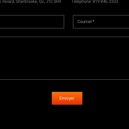
. Rivard, Sherbrooke, Qc, J1C 0H9
Téléphone: 819 846-3333
Envoyer