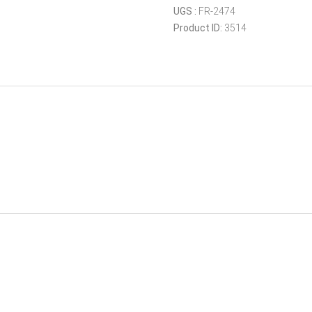
drop
UGS :
FR-2474
leg
Product ID:
3514
7
000
lbs
poignée
côté