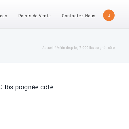
èces
Points de Vente
Contactez-Nous
Accueil
Vérin drop leg 7 000 lbs poignée côté
0 lbs poignée côté