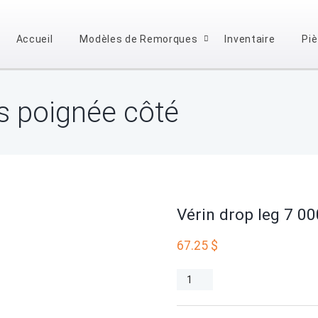
Accueil
Modèles de Remorques
Inventaire
Pi
bs poignée côté
Vérin drop leg 7 00
67.25
$
quantité
de
Vérin