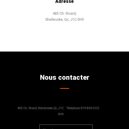
Adresse
485 Ch. Rivard,
Sherbrooke, Qc, J1C 0H9
Nous contacter
485 Ch. Rivard, Sherbrooke, Qc, J1C
Téléphone: 819 846-3333
0H9