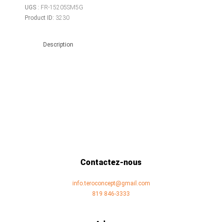
&
UGS :
FR-15205SM5G
Jante
Product ID:
3230
205/75
R15
Description
-
Galvanisée
5
trous
Contactez-nous
info.teroconcept@gmail.com
819 846-3333